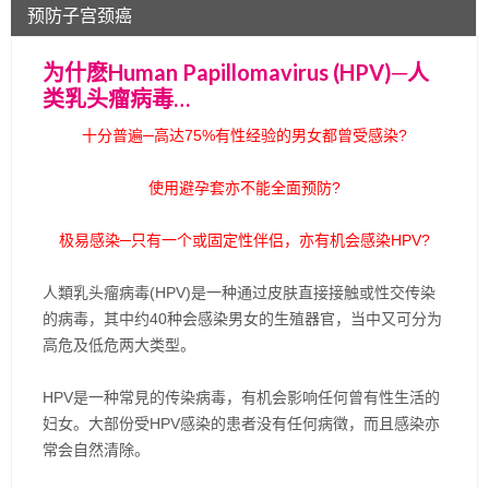
预防子宫颈癌
为什麽Human Papillomavirus (HPV)─人
类乳头瘤病毒
…
十分普遍─高达75%有性经验的男女都曾受感染?
使用避孕套亦不能全面预防?
极易感染─只有一个或固定性伴侣，亦有机会感染HPV?
人類乳头瘤病毒(HPV)是一种通过皮肤直接接触或性交传染
的病毒，其中约40种会感染男女的生殖器官，当中又可分为
高危及低危两大类型。
HPV是一种常見的传染病毒，有机会影响任何曾有性生活的
妇女。大部份受HPV感染的患者没有任何病徵，而且感染亦
常会自然清除。