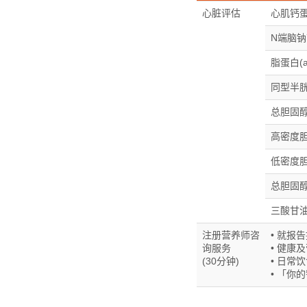
心脏评估
心肌钙蛋
N端脑钠
脂蛋白(a
同型半
总胆固
高密度
低密度胆
总胆固醇
三酸甘
注册营养师咨
• 就报
询服务
• 健康
(30分钟)
• 日常
• 「你