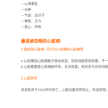
－心律紊乱
－水肿
－气促、出冷汗
－晕眩、乏力
－恶心、作呕
最易被忽略的心脏病:
1.缺血型心脏病 -可分为心绞痛和心肌梗死
a.心绞痛指心肌细胞于缺血状态，冠状动脉受到阻塞，不
b.心肌梗塞是心肌细胞坏死，无法恢复。
症状多为长时间
2.心脏猝死
突发性并于24小时内死亡，心脏功能突然停止，失去知觉