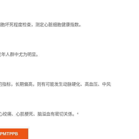
细胞坏死程度检查，测定心脏细胞健康指数。
老年人群中尤为明显。
的指标，长期偏高，则有可能发生动脉硬化、高血压、中风
心绞痛、心肌梗死、脑溢血有密切关係。⁴
PMTPPB