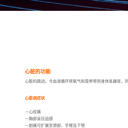
心脏的功能
心脏的跳动，令血液循环将氧气和营养带到身体各器官，
心脏病症
状
－心绞痛
－胸部呈压迫感
－剧痛可扩展至颈部、手臂及下颚