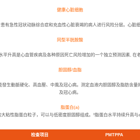
健康心脏细胞
对患有急性冠状动脉综合症和充血性心脏衰竭的病人进行风险分层。
心脏
同型半胱胺酸
水平升高是心血管疾病及各种原因死亡风险增加的一个独立预测因素, 在
胆固醇/血脂
能發生動脈硬化、高血壓、中風及冠心病。测定血液内胆固醇及脂肪含量
及冠心病。
脂蛋白(a)
成的大粘性脂蛋白粒子，可以与低密度胆固醇组成。³脂蛋白水平持续升高与
检查项目
PMTPPA