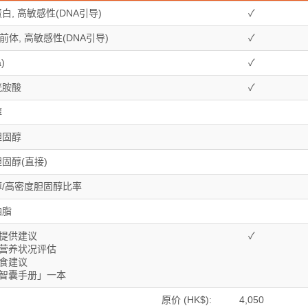
白, 高敏感性(DNA引导)
✓
前体, 高敏感性(DNA引导)
✓
)
✓
胱胺酸
✓
醇
胆固醇
固醇(直接)
/高密度胆固醇比率
油脂
告提供建议
✓
及营养状况评估
饮食建议
的智囊手册」一本
原价 (HK$):
4,050