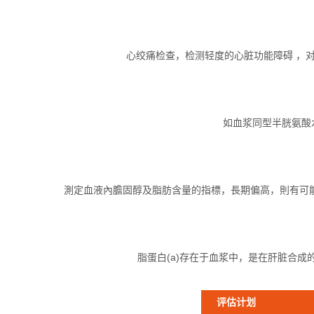
心绞痛检查，检测轻度的心脏功能障碍 ，
如血浆同型半胱氨酸
測定血液內膽固醇及脂肪含量的指標，長期偏高，則有可
脂蛋白(a)存在于血浆中，是在肝脏合
评估计划