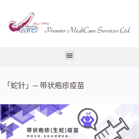
「蛇针」─ 带状疱疹疫苗