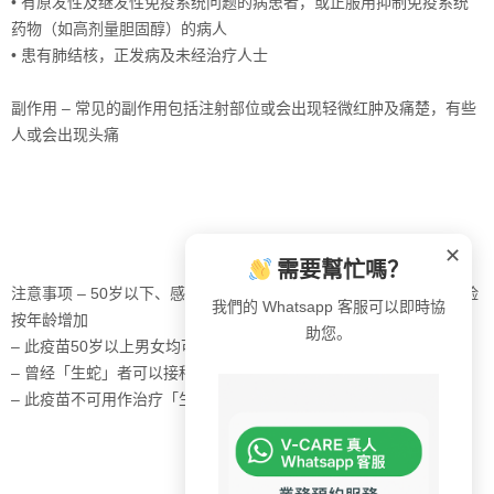
• 有原发性及继发性免疫系统问题的病患者，或正服用抑制免疫系统
药物（如高剂量胆固醇）的病人
• 患有肺结核，正发病及未经治疗人士
副作用 – 常见的副作用包括注射部位或会出现轻微红肿及痛楚，有些
人或会出现头痛
✕
需要幫忙嗎？
注意事项 – 50岁以下、感染过水痘人士亦有生蛇风险，一般而言风险
我們的 Whatsapp 客服可以即時協
按年龄增加
助您。
– 此疫苗50岁以上男女均可接种
– 曾经「生蛇」者可以接种此疫苗
– 此疫苗不可用作治疗「生蛇」，现正「生蛇」者不适合接种此疫苗