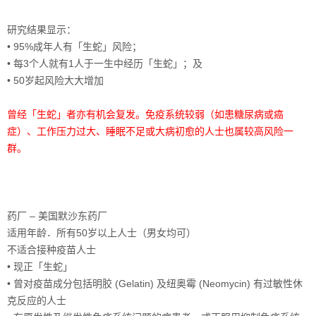
研究结果显示：
• 95%成年人有「生蛇」风险；
• 每3个人就有1人于一生中经历「生蛇」；及
• 50岁起风险大大增加
曾经「生蛇」者亦有机会复发。
免疫系统较弱（如患糖尿病或癌
症）、工作压力过大、睡眠不足或大病初愈的人士也属较高风险一
群。
药厂 – 美国默沙东药厂
适用年龄．
所有50岁以上人士（男女均可）
不适合接种疫苗人士
• 现正「生蛇」
• 曾对疫苗成分包括明胶 (Gelatin) 及纽奥霉 (Neomycin) 有过敏性休
克反应的人士