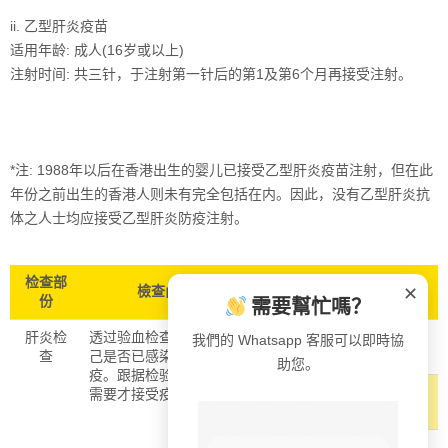
ii. 乙型肝炎疫苗
适用年龄: 成人(16岁或以上)
注射时间: 共三针，于注射第一针后的第1及第6个月再接受注射。
*注: 1988年以后在香港出生的婴儿已接受乙型肝炎疫苗注射，但在此
年份之前出生的香港人则未有完全包括在内。
因此，没有乙型肝炎抗
体之人士均应接受乙型肝炎防疫注射。
检查部
檢查內容
检查项目
HABPM
✕
份
需要幫忙嗎？
肝炎检
透过验血检查，知道自
甲型肝炎表面
✓
我們的 Whatsapp 客服可以即時協
查
己是否已感染肝炎或免
抗体
助您。
疫。跟据检验结果，有
乙型肝炎表面
✓
需要才接受疫苗注射。
抗原
乙型肝炎表面
✓