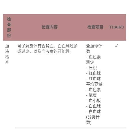
检
查
检查内容
检查项目
THAIR3
部
份
血
可了解身体有否贫血、白血球过多
全血球计
✓
液
或过少、以及血液病的可能性。
数
检
- 血色素
查
测定
- 压积
- 红血球
- 红血球
平均容量
- 血色素
- 浓度
- 血小板
- 白血球
- 白血球
(分类计
数)