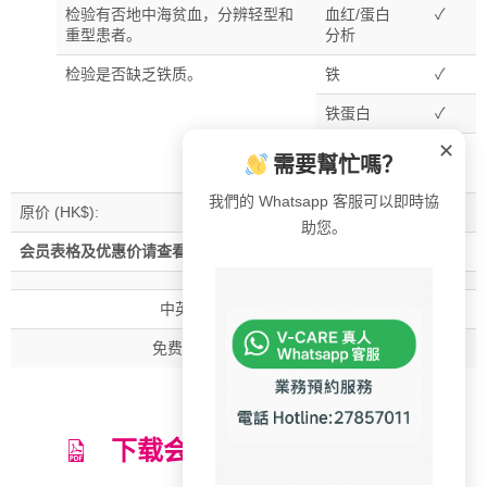
检验有否地中海贫血，分辨轻型和
血红/蛋白
✓
重型患者。
分析
检验是否缺乏铁质。
铁
✓
铁蛋白
✓
✕
总铁结合
✓
需要幫忙嗎？
量
我們的 Whatsapp 客服可以即時協
原价 (HK$):
1,390
助您。
会员表格及优惠价请查看详情
中英文电脑分析化验报告
免费电话查询有关化验报告
下载会员表格及优惠价详情