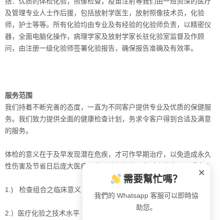
括：优质的体检化验，照像检查，疫苗注射等我们由一班资深的医疗
及管理专业人士作后援，包括
放射学医生，放射照像技术员，化验
师，护士等等。所有化验均由专业及有经验的化验师负责，以精密仪
器，全面电脑化操作，病理学家
及放射学家长驻化验室监督及作顾
问，由注册一级化验师签署化验报告，确保报告准确及有效率。
服务范围
我们持着不断完善的态度，一直为不同客户提供专业及优质的保健服
务。我们致力提供全面的健康检查计划，务求令客户得到合适及满意
的服务。
体检的意义在于及早发现潜在危疾，才可作早期治疗，以免造成永久
性伤害及节省日后庞大医疗开支。选择体检服务时应注意以下重点︰
✕
需要幫忙嗎？
1.) 检查组合之临床意义
我們的 Whatsapp 客服可以即時協
助您。
2.）医疗化验之技术水平